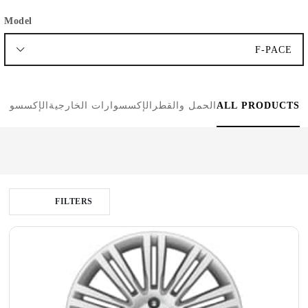
الحمل
Model
والقطر
F-PACE
العجلات
ALL PRODUCTS
الحمل والقطر
الإكسسوارات الخارجية
الإكسسوارا
إعادة ضبط
FILTERS