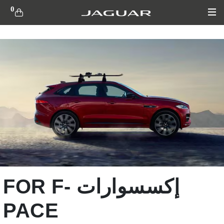
0
سيارة
النطاق
السعري
طراز
عام
الإكسسوارات
الخارجية
إكسسوارات FOR F-
الإكسسوارات
PACE
الداخلية